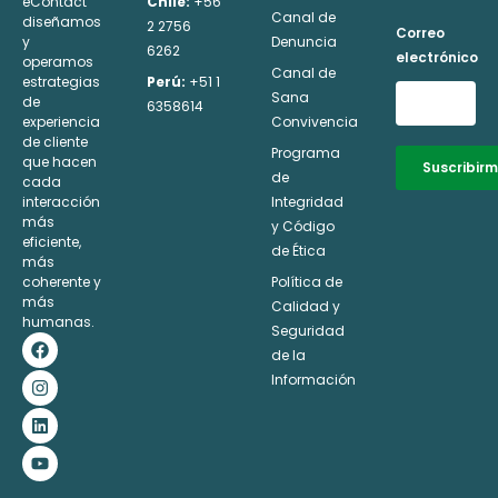
eContact
Chile:
+56
Canal de
diseñamos
2 2756
Correo
y
Denuncia
6262
electrónico
operamos
Canal de
estrategias
Perú:
+51 1
Sana
de
6358614
experiencia
Convivencia
de cliente
Programa
que hacen
Suscribir
de
cada
interacción
Integridad
Alternative:
más
y Código
eficiente,
de Ética
más
coherente y
Política de
más
Calidad y
humanas.
Seguridad
F
I
L
Y
a
n
i
o
de la
c
s
n
u
Información
e
t
k
t
b
a
e
u
o
g
d
b
o
r
i
e
k
a
n
m