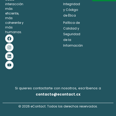
interacción
Integridad
Alternative:
más
y Código
eficiente,
de Ética
más
coherente y
Política de
más
Calidad y
humanas.
Seguridad
F
I
L
Y
a
n
i
o
de la
c
s
n
u
Información
e
t
k
t
b
a
e
u
o
g
d
b
o
r
i
e
k
a
n
m
Si quieres contactarte con nosotros, escríbenos a
contacto@econtact.cx
© 2026 eContact. Todos los derechos reservados.