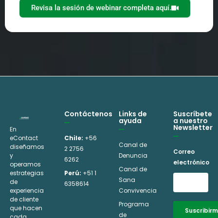
Revisa la sesión de webinar completa aquí.
Contáctenos
Links de
Suscríbete
ayuda
a nuestro
Newsletter
En
eContact
Chile:
+56
Canal de
diseñamos
2 2756
Correo
y
Denuncia
6262
electrónico
operamos
Canal de
estrategias
Perú:
+51 1
Sana
de
6358614
experiencia
Convivencia
de cliente
Programa
que hacen
Suscribir
de
cada