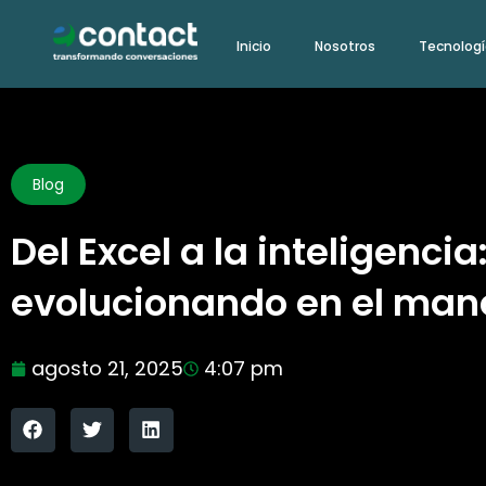
Ir
Inicio
Nosotros
Tecnolog
al
contenido
Blog
Del Excel a la inteligenc
evolucionando en el man
agosto 21, 2025
4:07 pm