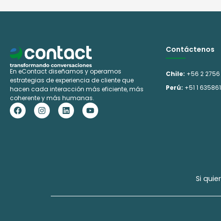
Contáctenos
En eContact diseñamos y operamos
Chile:
+56 2 2756
estrategias de experiencia de cliente que
Perú:
+51 1 63586
hacen cada interacción más eficiente, más
coherente y más humanas.
F
I
L
Y
a
n
i
o
c
s
n
u
e
t
k
t
b
a
e
u
o
g
d
b
o
r
i
e
k
a
n
m
Si qui