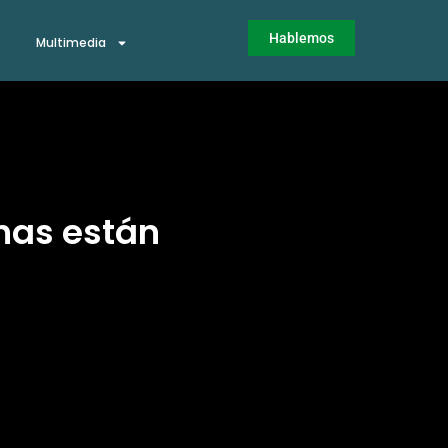
Hablemos
Multimedia
enas están